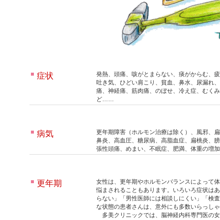
発熱、頭痛、咳がとまらない、痰がからむ、疲
症状
吐き気、ひどい肩こり、貧血、鼻水、尿漏れ、
痛、神経痛、筋肉痛、のぼせ、冷え症、むくみ
ど……
更年期障害（ホルモン治療は除く）、風邪、扁
病気
鼻炎、高血圧、糖尿病、高脂血症、扁桃炎、膀
張性頭痛、めまい、不眠症、肥満、体重の増加
女性は、更年期やホルモンバランスによって体
更年期
悩まされることもあります。いろいろ症状はあ
らない」「男性医師には相談しにくい」「検査
な状態の患者さんは、意外にも多数いらっしゃ
多美クリニックでは、脳神経内科専門医の女