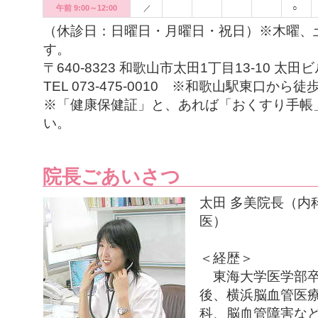
午前 9:00～12:00
／
○
（休診日：日曜日・月曜日・祝日）※木曜、
す。
〒640-8323 和歌山市太田1丁目13-10
TEL 073-475-0010 ※和歌山駅東口から
※「健康保健証」と、あれば「おくすり手帳
い。
院長ごあいさつ
太田 多美院長（内
医）
＜経歴＞
東海大学医学部卒
後、横浜脳血管医
科、脳血管障害な