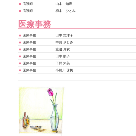
看護師
山本 知寿
看護師
梅本 ひとみ
医療事務
医療事務
田中 志津子
医療事務
中田 さとみ
医療事務
渡邉 真衣
医療事務
田中 順子
医療事務
下野 朱美
医療事務
小橋川 珠帆