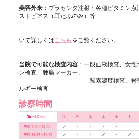
美容外来
：プラセンタ注射・各種ビタミン点
ストピアス（耳たぶのみ）等
美容外
いて詳しくは
こちら
をご覧ください。
当院で可能な検査内容
：一般血液検査、女性
ン検査、腫瘍マーカー、
酸素濃度検査、骨密度検査
ルギー検査
診察時間
Tami Clinic
月
火
水
木
金
土
午前 9:30～12:30
／
○
○
○
○
午後 14:30～17:30
／
○
○
／
○
／