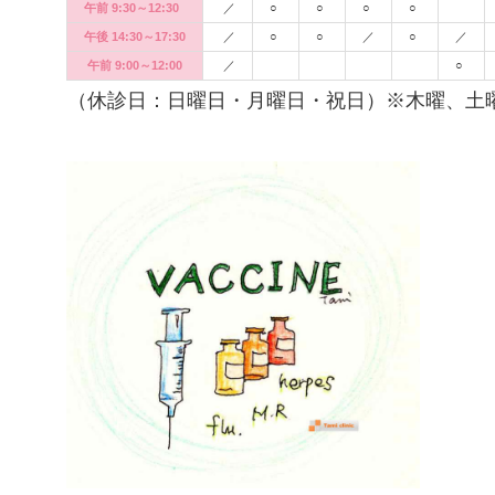
午前 9:30～12:30
／
○
○
○
○
午後 14:30～17:30
／
○
○
／
○
／
午前 9:00～12:00
／
○
（休診日：日曜日・月曜日・祝日）※木曜、土