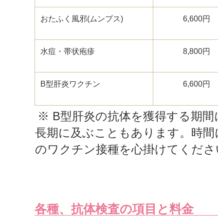
おたふく風邪
(
ムンプス
)
6,600
円
水痘・帯状疱疹
8,800
円
B
型肝炎ワクチン
6,600
円
※
B
型肝炎の抗体を獲得する期間
長期に及ぶこともあります。時間
のワクチン接種を心掛けてくださ
各種、抗体検査の項目と料金