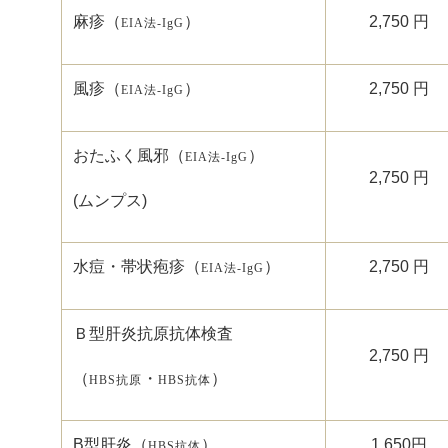
麻疹（
）
2,750
円
EIA
法
-IgG
風疹（
）
2,750
円
EIA
法
-IgG
おたふく風邪（
）
EIA
法
-IgG
2,750
円
(
ムンプス
)
水痘・帯状疱疹（
）
2,750
円
EIA
法
-IgG
Ｂ型肝炎抗原抗体検査
2,750
円
（
・
）
HBS
抗原
HBS
抗体
B
型肝炎（
）
1,650
円
HBS
抗体