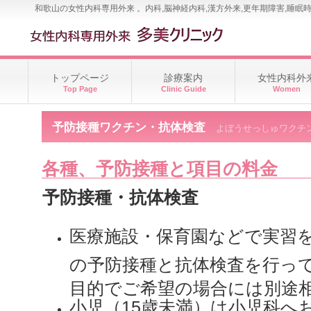
和歌山の女性内科専用外来 。内科,脳神経内科,漢方外来,更年期障害,睡眠
トップページ
診療案内
女性内科外
Top Page
Clinic Guide
Women
予防接種ワクチン・抗体検査
よぼうせっしゅワクチ
各種、予防接種と項目の料金
予防接種・抗体検査
医療施設・保育園などで実習
の予防接種と抗体検査を行っ
目的でご希望の場合には別途
小児（
15
歳未満）は小児科へ