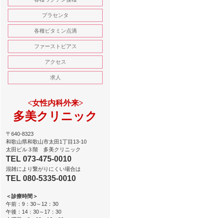
プラセンタ
各種ビタミン点滴
ファーストピアス
アクセス
求人
<女性内科外来>
多美クリニック
〒640-8323
和歌山県和歌山市太田1丁目13-10
太田ビル３階 多美クリニック
TEL 073-475-0010
混雑により繋がりにくい場合は
TEL 080-5335-0010
＜診療時間＞
午前：9：30～12：30
午後：14：30～17：30