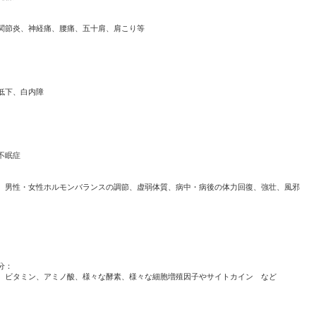
関節炎、神経痛、腰痛、五十肩、肩こり等
低下、白内障
不眠症
男性・女性ホルモンバランスの調節、虚弱体質、病中・病後の体力回復、強壮、風邪
分：
ビタミン、アミノ酸、様々な酵素、様々な細胞増殖因子やサイトカイン など