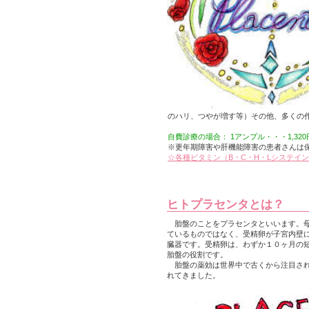
のハリ、つやが増す等）その他、多くの
自費診療の場合： 1アンプル・・・1,32
※更年期障害や肝機能障害の患者さんは
☆各種ビタミン（B・C・H・Lシステイ
ヒトプラセンタとは？
胎盤のことをプラセンタといいます。母
ているものではなく、受精卵が子宮内壁
臓器です。受精卵は、わずか１０ヶ月の
胎盤の役割です。
胎盤の薬効は世界中で古くから注目され
れてきました。