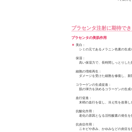
プラセンタ注射に期待でき
プラセンタの美肌作用
美白：
シミの元であるメラニン色素の生成
保湿：
高い保湿力で、長時間しっとりした
細胞の増殖再生：
ダメージを受けた細胞を修復し、新
コラーゲンの生成促進：
肌の弾力を決めるコラーゲンの生成
血行促進：
末梢の血行を促し、冷え性を改善し
抗酸化作用：
老化の原因となる活性酸素の発生を
抗炎症作用：
ニキビや赤み、かゆみなどの炎症を