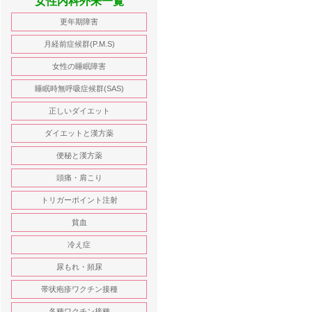
女性内科外来一覧
更年期障害
月経前症候群(P.M.S)
女性の睡眠障害
睡眠時無呼吸症候群(SAS)
正しいダイエット
ダイエットと漢方薬
便秘と漢方薬
頭痛・肩こり
トリガーポイント注射
貧血
冷え症
尿もれ・頻尿
帯状疱疹ワクチン接種
各種ワクチン接種