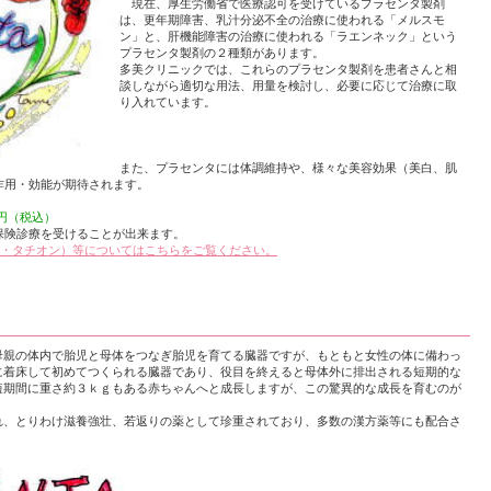
現在、厚生労働省で医療認可を受けているプラセンタ製剤
は、更年期障害、乳汁分泌不全の治療に使われる「メルスモ
ン」と、肝機能障害の治療に使われる「ラエンネック」という
プラセンタ製剤の２種類があります。
多美クリニックでは、これらのプラセンタ製剤を患者さんと相
談しながら適切な用法、用量を検討し、必要に応じて治療に取
り入れています。
また、プラセンタには体調維持や、様々な美容効果（美白、肌
作用・効能が期待されます。
0円（税込）
保険診療を受けることが出来ます。
ン・タチオン）等についてはこちらをご覧ください。
親の体内で胎児と母体をつなぎ胎児を育てる臓器ですが、もともと女性の体に備わっ
に着床して初めてつくられる臓器であり、役目を終えると母体外に排出される短期的な
短期間に重さ約３ｋｇもある赤ちゃんへと成長しますが、この驚異的な成長を育むのが
、とりわけ滋養強壮、若返りの薬として珍重されており、多数の漢方薬等にも配合さ