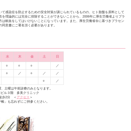
いて感染症を防止するための安全対策が講じられているものの、ヒト胎盤を原料として
性を理論的には完全に排除することができないことから、2006年に厚生労働省よりプラ
方は献血をしてはいけないことになっています。また、厚生労働省令に基づきプラセン
の同意書にご署名頂く必要があります。
水
木
金
土
日
○
○
○
／
○
／
○
／
／
○
／
曜、土曜は午前診療のみとなります。
10 太田ビル３階 多美クリニック
ら徒歩2分 ＜
アクセス
＞
手帳」も忘れずにご持参ください。