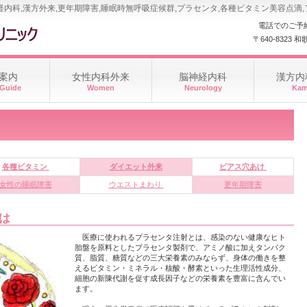
経内科,漢方外来,更年期障害,睡眠時無呼吸症候群,プラセンタ,各種ビタミン美容点滴
電話でのご予
〒640-8323
案内
女性内科外来
脳神経内科
漢方内
 Guide
Women
Neurology
Ka
各種ビタミン
ダイエット外来
ピアス穴あけ
女性の睡眠障害
ウエストまわり
更年期障害
は
医療に使われるプラセンタ注射とは、感染のない健康なヒト
胎盤を原料としたプラセンタ製剤で、アミノ酸に加えタンパク
質、脂質、糖質などの三大栄養素のみならず、身体の働きを整
えるビタミン・ミネラル・核酸・酵素といった生理活性成分、
細胞の新陳代謝を促す成長因子などの栄養素を豊富に含んでい
ます。