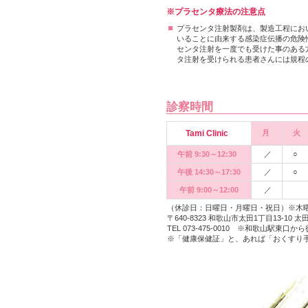
※プラセンタ療法の注意点
プラセンタ注射製剤は、製造工程にお
いることに由来する感染症伝播の危険
センタ注射を一度でも受けた事のある
タ注射を受けられる患者さんには規程
診察時間
Tami Clinic
月
火
午前 9:30～12:30
／
○
午後 14:30～17:30
／
○
午前 9:00～12:00
／
（休診日：日曜日・月曜日・祝日）※木
〒640-8323 和歌山市太田1丁目13-
TEL 073-475-0010 ※和歌山駅東口か
※「健康保健証」と、あれば「おくすり