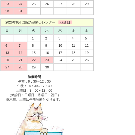
23
24
25
26
27
28
29
30
31
2026年9月 当院の診療カレンダー
休診日
日
月
火
水
木
金
土
1
2
3
4
5
6
7
8
9
10
11
12
13
14
15
16
17
18
19
20
21
22
23
24
25
26
27
28
29
30
診療時間
午前：9：30～12：30
午後：14：30～17：30
土曜日：9：00～12：00
（休診日：日曜日・月曜日・祝日）
※木曜、土曜は午前診療となります。