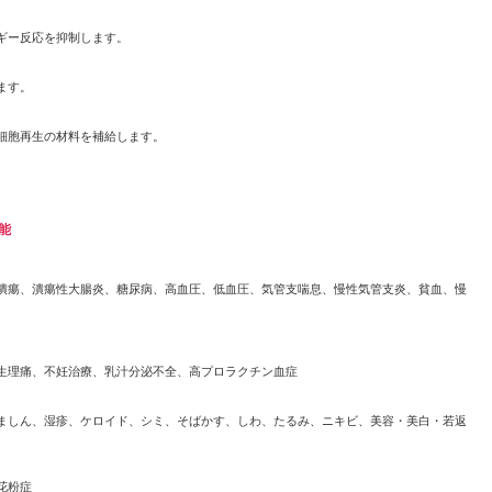
ギー反応を抑制します。
ます。
細胞再生の材料を補給します。
能
瘍、潰瘍性大腸炎、糖尿病、高血圧、低血圧、気管支喘息、慢性気管支炎、貧血、慢
生理痛、不妊治療、乳汁分泌不全、高プロラクチン血症
しん、湿疹、ケロイド、シミ、そばかす、しわ、たるみ、ニキビ、美容・美白・若返
花粉症