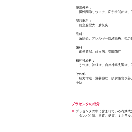
整形外科：
慢性関節リウマチ、変形性関節症、
泌尿器科：
前立腺肥大、膀胱炎
眼科：
角膜炎、アレルギー性結膜炎、視力
歯科：
歯槽膿漏、歯周病、顎関節症
精神神経科：
うつ病、神経症、自律神経失調症、
その他：
精力増進・滋養強壮、疲労倦怠改善、
予防
プラセンタの成分
プラセンタの中に含まれている有効成
タンパク質、脂質、糖質、ミネラル、