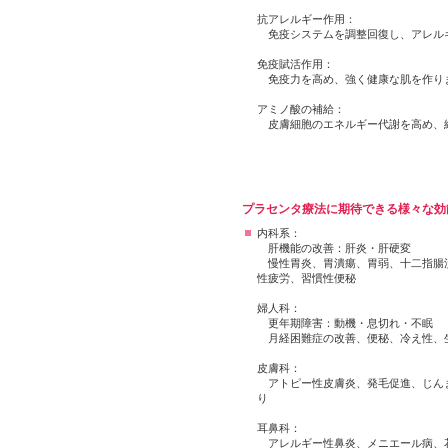
抗アレルギー作用：
免疫システムを調整回復し、アレル
免疫賦活作用：
免疫力を高め、強く健康な肌を作り
アミノ酸の補給：
皮膚細胞のエネルギー代謝を高め、
プラセンタ療法に期待できる様々な効
内科系：
肝機能の改善：肝炎・肝硬変
慢性胃炎、胃潰瘍、胃弱、十二指腸潰
性疲労、習慣性便秘
婦人科：
更年期障害：動機・息切れ・不眠
月経困難症の改善、便秘、冷え性、
皮膚科：
アトピー性皮膚炎、発毛促進、じんま
り
耳鼻科：
アレルギー性鼻炎、メニエール病、